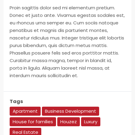
Proin sagittis dolor sed mi elementum pretium.
Donec et justo ante. Vivamus egestas sodales est,
eu rhoncus urna semper eu. Cum sociis natoque
penatibus et magnis dis parturient montes,
nascetur ridiculus mus. Integer tristique elit lobortis
purus bibendum, quis dictum metus mattis.
Phasellus posuere felis sed eros porttitor mattis.
Curabitur massa magna, tempor in blandit id,
porta in ligula. Aliquam laoreet nisl massa, at
interdum mauris sollicitudin et.
Tags
Apartment
Business Development
House for families
Houzez
Luxury
Real Estate