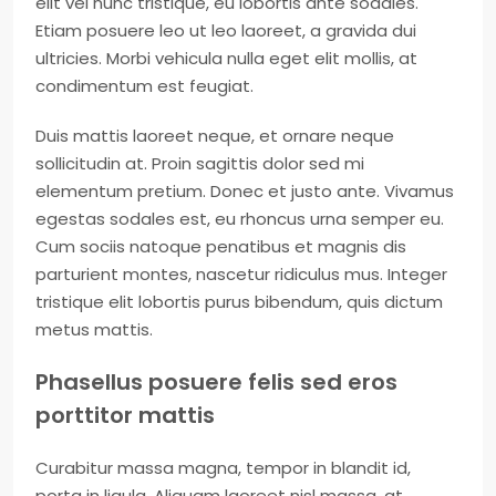
elit vel nunc tristique, eu lobortis ante sodales.
Etiam posuere leo ut leo laoreet, a gravida dui
ultricies. Morbi vehicula nulla eget elit mollis, at
condimentum est feugiat.
Duis mattis laoreet neque, et ornare neque
sollicitudin at. Proin sagittis dolor sed mi
elementum pretium. Donec et justo ante. Vivamus
egestas sodales est, eu rhoncus urna semper eu.
Cum sociis natoque penatibus et magnis dis
parturient montes, nascetur ridiculus mus. Integer
tristique elit lobortis purus bibendum, quis dictum
metus mattis.
Phasellus posuere felis sed eros
porttitor mattis
Curabitur massa magna, tempor in blandit id,
porta in ligula. Aliquam laoreet nisl massa, at