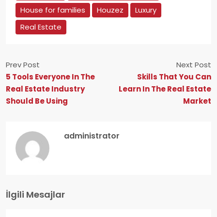
House for families
Houzez
Luxury
Real Estate
Prev Post
Next Post
5 Tools Everyone In The
Skills That You Can
Real Estate Industry
Learn In The Real Estate
Should Be Using
Market
administrator
İlgili Mesajlar